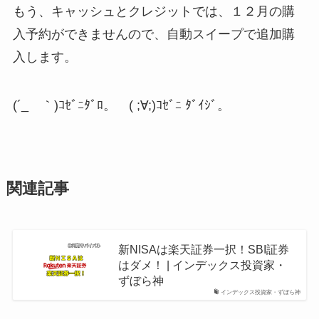
もう、
キャッシュとクレジットでは、１２月の購
入予約ができません
ので、自動スイープで追加購
入します。
(´_ゝ｀)ｺｾﾞﾆﾀﾞﾛ。 ( ;∀;)ｺｾﾞﾆ ﾀﾞｲｼﾞ。
関連記事
新NISAは楽天証券一択！SBI証券
はダメ！ | インデックス投資家・
ずぼら神
インデックス投資家・ずぼら神