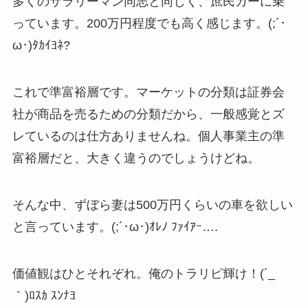
多くのサラリーマン同志と同じく、庶民カーに乗
っています。200万円程度でも高く感じます。(;´･
ω･)ﾀｶｲﾖﾈ?
これで準富裕層です。マーケットの分類は証券会
社が商品を売るための分類だから、一般感覚とズ
レているのは仕方ありませんね。個人事業主の準
富裕層だと、大きく違うのでしょうけどね。
そんな中、ずぼら妻は500万円くらいの車を欲しい
と言っています。(;´･ω･)ｵﾚﾉ ﾌｧｲｱｰ….
価値観はひとそれぞれ。俺のトラリピ輝け！(´_ゝ
｀)ﾛｽｶ ｽﾝﾅﾖ